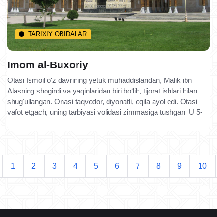
TARIXIY OBIDALAR
Imom al-Buxoriy
Otasi Ismoil oʻz davrining yetuk muhaddislaridan, Malik ibn
Alasning shogirdi va yaqinlaridan biri boʻlib, tijorat ishlari bilan
shugʻullangan. Onasi taqvodor, diyonatli, oqila ayol edi. Otasi
vafot etgach, uning tarbiyasi volidasi zimmasiga tushgan. U 5-
1
2
3
4
5
6
7
8
9
10