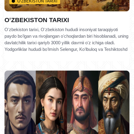
O‘ZBEKISTON TARIXI
OʻZBEKISTON TARIXI
Oʻzbekiston tarixi, Oʻzbekiston hududi insoniyat taraqqiyoti
paydo boʻlgan va rivojlangan oʻchoqlardan biri hisoblanadi, uning
davlatchilik tarixi qariyb 3000 yillik davrnii oʻz ichiga oladi.
Yodgorliklar hududi boʻlmish Selengur, Koʻlbuloq va Teshiktoshd