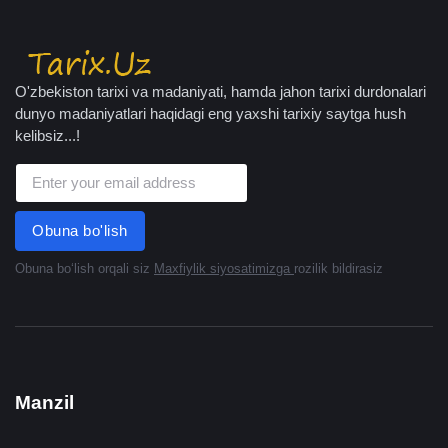
O'zbekiston tarixi va madaniyati, hamda jahon tarixi durdonalari
dunyo madaniyatlari haqidagi eng yaxshi tarixiy saytga hush
kelibsiz...!
Obuna bo'lish
Obuna boʻlish orqali siz
Maxfiylik siyosatimizga
rozilik bildirasiz
Manzil