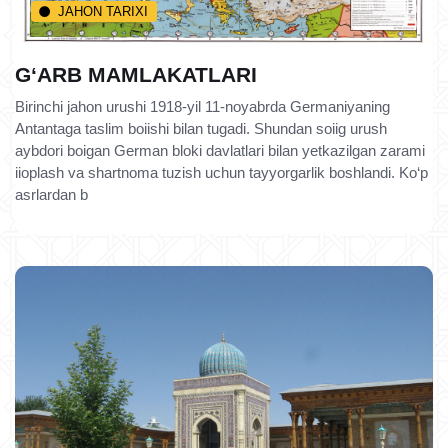
JAHON TARIXI
G‘ARB MAMLAKATLARI
Birinchi jahon urushi 1918-yil 11-noyabrda Germaniyaning
Antantaga taslim boiishi bilan tugadi. Shundan soiig urush
aybdori boigan German bloki davlatlari bilan yetkazilgan zarami
iioplash va shartnoma tuzish uchun tayyorgarlik boshlandi. Ko‘p
asrlardan b