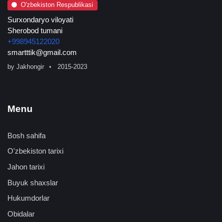
O'zbekiston Respublikasi
Surxondaryo viloyati
Sherobod tumani
+998945122020
smartttik@gmail.com
by
Jakhongir
2015-2023
Menu
Bosh sahifa
O'zbekiston tarixi
Jahon tarixi
Buyuk shaxslar
Hukumdorlar
Obidalar