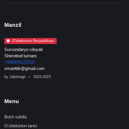
Manzil
O'zbekiston Respublikasi
Surxondaryo viloyati
Sherobod tumani
+998945122020
smartttik@gmail.com
by
Jakhongir
2015-2023
Menu
Bosh sahifa
O'zbekiston tarixi