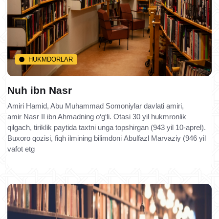
HUKMDORLAR
Nuh ibn Nasr
Amiri Hamid, Abu Muhammad Somoniylar davlati amiri,
amir Nasr II ibn Ahmadning o‘g‘li. Otasi 30 yil hukmronlik
qilgach, tiriklik paytida taxtni unga topshirgan (943 yil 10-aprel).
Buxoro qozisi, fiqh ilmining bilimdoni Abulfazl Marvaziy (946 yil
vafot etg