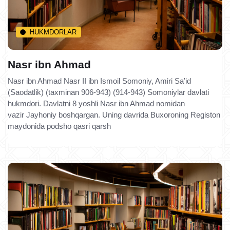
HUKMDORLAR
Nasr ibn Ahmad
Nasr ibn Ahmad Nasr II ibn Ismoil Somoniy, Amiri Sa’id
(Saodatlik) (taxminan 906-943) (914-943) Somoniylar davlati
hukmdori. Davlatni 8 yoshli Nasr ibn Ahmad nomidan
vazir Jayhoniy boshqargan. Uning davrida Buxoroning Registon
maydonida podsho qasri qarsh