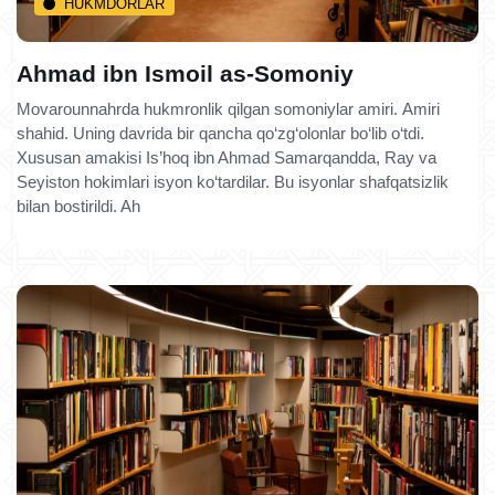
HUKMDORLAR
Ahmad ibn Ismoil as-Somoniy
Movarounnahrda hukmronlik qilgan somoniylar amiri. Amiri
shahid. Uning davrida bir qancha qo‘zg‘olonlar bo‘lib o‘tdi.
Xususan amakisi Is’hoq ibn Ahmad Samarqandda, Ray va
Seyiston hokimlari isyon ko‘tardilar. Bu isyonlar shafqatsizlik
bilan bostirildi. Ah