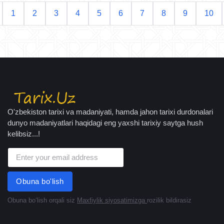
1
2
3
4
5
6
7
8
9
10
O'zbekiston tarixi va madaniyati, hamda jahon tarixi durdonalari
dunyo madaniyatlari haqidagi eng yaxshi tarixiy saytga hush
kelibsiz...!
Obuna bo'lish
Obuna boʻlish orqali siz
Maxfiylik siyosatimizga
rozilik bildirasiz