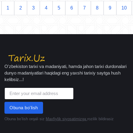
1
2
3
4
5
6
7
8
9
10
O'zbekiston tarixi va madaniyati, hamda jahon tarixi durdonalari
dunyo madaniyatlari haqidagi eng yaxshi tarixiy saytga hush
kelibsiz...!
Obuna bo'lish
Obuna boʻlish orqali siz
Maxfiylik siyosatimizga
rozilik bildirasiz