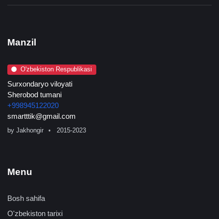
Manzil
O'zbekiston Respublikasi
Surxondaryo viloyati
Sherobod tumani
+998945122020
smartttik@gmail.com
by
Jakhongir
2015-2023
Menu
Bosh sahifa
O'zbekiston tarixi