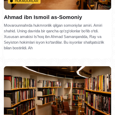
HUKMDORLAR
Ahmad ibn Ismoil as-Somoniy
Movarounnahrda hukmronlik qilgan somoniylar amiri. Amiri
shahid. Uning davrida bir qancha qo‘zg‘olonlar bo‘lib o‘tdi.
Xususan amakisi Is’hoq ibn Ahmad Samarqandda, Ray va
Seyiston hokimlari isyon ko‘tardilar. Bu isyonlar shafqatsizlik
bilan bostirildi. Ah