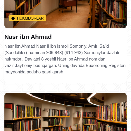
HUKMDORLAR
Nasr ibn Ahmad
Nasr ibn Ahmad Nasr II ibn Ismoil Somoniy, Amiri Sa’id
(Saodatlik) (taxminan 906-943) (914-943) Somoniylar davlati
hukmdori. Davlatni 8 yoshli Nasr ibn Ahmad nomidan
vazir Jayhoniy boshqargan. Uning davrida Buxoroning Registon
maydonida podsho qasri qarsh