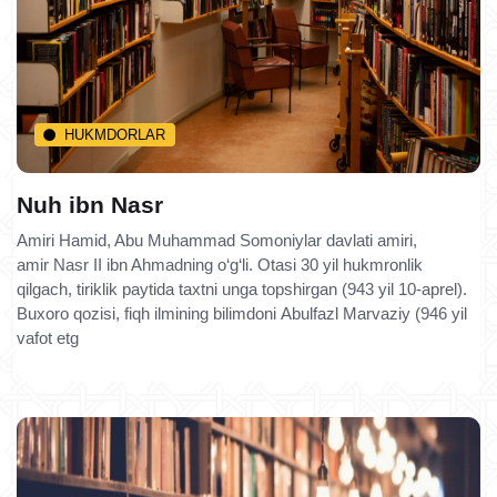
HUKMDORLAR
Nuh ibn Nasr
Amiri Hamid, Abu Muhammad Somoniylar davlati amiri,
amir Nasr II ibn Ahmadning o‘g‘li. Otasi 30 yil hukmronlik
qilgach, tiriklik paytida taxtni unga topshirgan (943 yil 10-aprel).
Buxoro qozisi, fiqh ilmining bilimdoni Abulfazl Marvaziy (946 yil
vafot etg