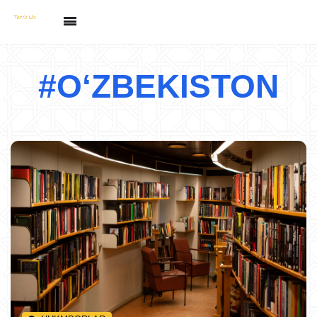
#OʻZBEKISTON