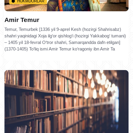
HUKMDORLAR
Amir Temur
Temur, Temurbek [1336 yil 9-aprel Kesh (hozirgi Shahrisabz)
shahri yaqinidagi Xoja ilg‘or qishlog‘i (hozirgi Yakkabog‘ tumani)
– 1405 yil 18-fevral O‘tror shahri, Samarqandda dafn etilgan]
(1370-1405) To‘liq ismi Amir Temur ko‘ragoniy ibn Amir Ta