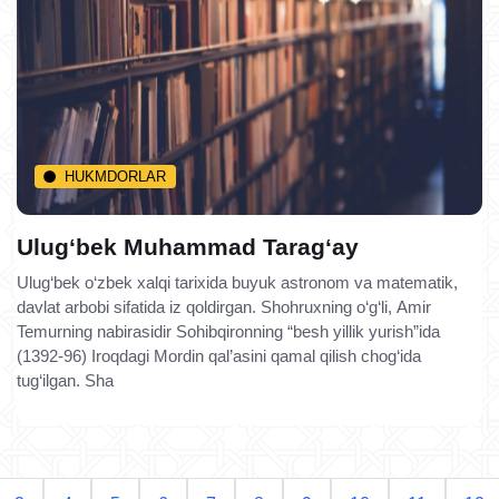
HUKMDORLAR
Ulug‘bek Muhammad Tarag‘ay
Ulug‘bek o‘zbek xalqi tarixida buyuk astronom va matematik,
davlat arbobi sifatida iz qoldirgan. Shohruxning o‘g‘li, Amir
Temurning nabirasidir Sohibqironning “besh yillik yurish”ida
(1392-96) Iroqdagi Mordin qal’asini qamal qilish chog‘ida
tug‘ilgan. Sha