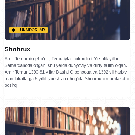
HUKMDORLAR
Shohrux
Amir Temurning 4-o‘g‘li, Temuriylar hukmdori. Yoshlik yillari
Samarqandda o‘tgan, shu yerda dunyoviy va diniy ta’lim olgan.
Amir Temur 1390-91 yillar Dashti Qipchoqqa va 1392 yil harbiy
mamlakatlarga 5 yillik yurishlari chog‘ida Shohruxni mamlakatni
boshq