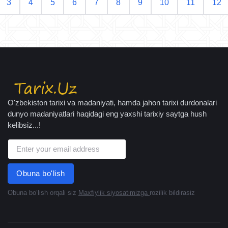
3
4
5
6
7
8
9
10
11
12
O'zbekiston tarixi va madaniyati, hamda jahon tarixi durdonalari
dunyo madaniyatlari haqidagi eng yaxshi tarixiy saytga hush
kelibsiz...!
Obuna bo'lish
Obuna boʻlish orqali siz
Maxfiylik siyosatimizga
rozilik bildirasiz