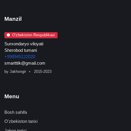
Manzil
O'zbekiston Respublikasi
Surxondaryo viloyati
Sherobod tumani
+998945122020
smartttik@gmail.com
by
Jakhongir
2015-2023
Menu
Bosh sahifa
O'zbekiston tarixi
Jahon tarixi