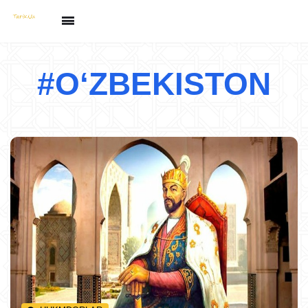
#OʻZBEKISTON