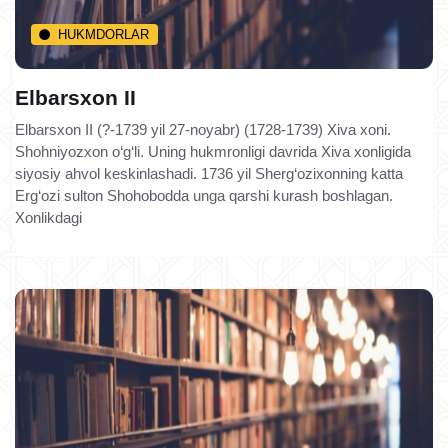
HUKMDORLAR
Elbarsxon II
Elbarsxon II (?-1739 yil 27-noyabr) (1728-1739) Xiva xoni.
Shohniyozxon o‘g‘li. Uning hukmronligi davrida Xiva xonligida
siyosiy ahvol keskinlashadi. 1736 yil Sherg‘ozixonning katta
Erg‘ozi sulton Shohobodda unga qarshi kurash boshlagan.
Xonlikdagi