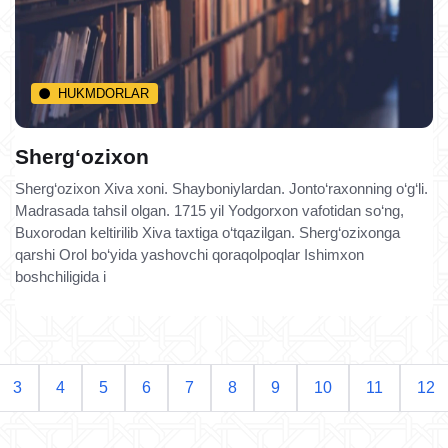
HUKMDORLAR
Sherg‘ozixon
Sherg‘ozixon Xiva xoni. Shayboniylardan. Jonto‘raxonning o‘g‘li.
Madrasada tahsil olgan. 1715 yil Yodgorxon vafotidan so‘ng,
Buxorodan keltirilib Xiva taxtiga o‘tqazilgan. Sherg‘ozixonga
qarshi Orol bo‘yida yashovchi qoraqolpoqlar Ishimxon
boshchiligida i
3
4
5
6
7
8
9
10
11
12