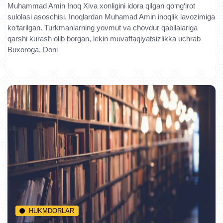
Muhammad Amin Inoq Xiva xonligini idora qilgan qo‘ng‘irot
sulolasi asoschisi. Inoqlardan Muhamad Amin inoqlik lavozimiga
ko‘tarilgan. Turkmanlarning yovmut va chovdur qabilalariga
qarshi kurash olib borgan, lekin muvaffaqiyatsizlikka uchrab
Buxoroga, Doni
HUKMDORLAR