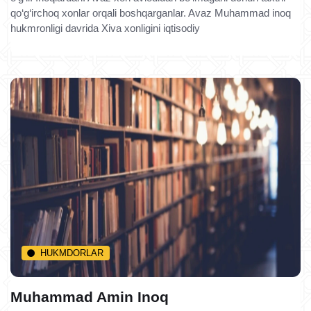
qo‘g‘irchoq xonlar orqali boshqarganlar. Avaz Muhammad inoq
hukmronligi davrida Xiva xonligini iqtisodiy
HUKMDORLAR
Muhammad Amin Inoq