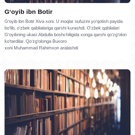
G‘oyib ibn Botir
G‘oyib ibn Botir Xiva xoni. U inoqlar nufuzini yo‘qotish payida
bo‘lib, o‘zbek qabilalariga qarshi kurashdi. O‘zbek qabilalari
G‘oyibning ukasi Abdulla boshchiligida xonga qarshi qo‘zg‘olon
ko‘tardilar. Qo‘zg‘olonga Buxoro
xoni Muhammad Rahimxon aralashdi