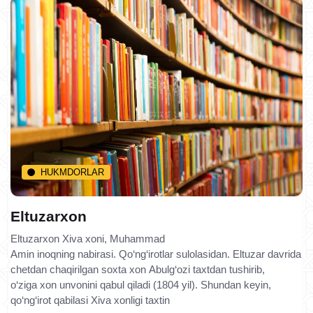
HUKMDORLAR
Eltuzarxon
Eltuzarxon Xiva xoni, Muhammad
Amin inoqning nabirasi. Qo‘ng‘irotlar sulolasidan. Eltuzar davrida
chetdan chaqirilgan soxta xon Abulg‘ozi taxtdan tushirib,
o‘ziga xon unvonini qabul qiladi (1804 yil). Shundan keyin,
qo‘ng‘irot qabilasi Xiva xonligi taxtin