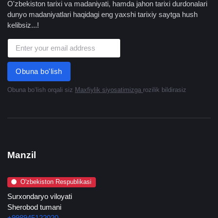
O'zbekiston tarixi va madaniyati, hamda jahon tarixi durdonalari
dunyo madaniyatlari haqidagi eng yaxshi tarixiy saytga hush
kelibsiz...!
Obuna bo'lish
Obuna boʻlish orqali siz
Maxfiylik siyosatimizga
rozilik bildirasiz
Manzil
O'zbekiston Respublikasi
Surxondaryo viloyati
Sherobod tumani
+998945122020