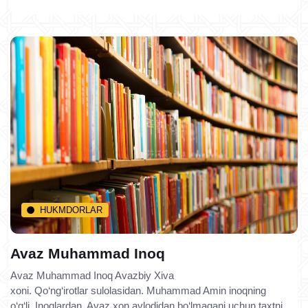
HUKMDORLAR
Avaz Muhammad Inoq
Avaz Muhammad Inoq Avazbiy Xiva
xoni. Qo‘ng‘irotlar sulolasidan. Muhammad Amin inoqning
o‘g‘li. Inoqlardan. Avaz xon avlodidan bo‘lmagani uchun taxtni