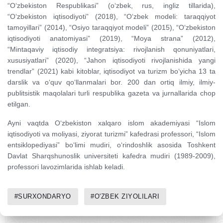
“O‘zbekiston Respublikasi” (o‘zbek, rus, ingliz tillarida),
“O‘zbekiston iqtisodiyoti” (2018), “O‘zbek modeli: taraqqiyot
tamoyillari” (2014), “Osiyo taraqqiyot modeli” (2015), “O‘zbekiston
iqtisodiyoti anatomiyasi” (2019), “Moya strana” (2012),
“Mintaqaviy iqtisodiy integratsiya: rivojlanish qonuniyatlari,
xususiyatlari” (2020), “Jahon iqtisodiyoti rivojlanishida yangi
trendlar” (2021) kabi kitoblar, iqtisodiyot va turizm bo‘yicha 13 ta
darslik va o‘quv qo‘llanmalari bor. 200 dan ortiq ilmiy, ilmiy-
publitsistik maqolalari turli respublika gazeta va jurnallarida chop
etilgan.
Ayni vaqtda O‘zbekiston xalqaro islom akademiyasi “Islom
iqtisodiyoti va moliyasi, ziyorat turizmi” kafedrasi professori, “Islom
entsiklopediyasi” bo‘limi mudiri, o‘rindoshlik asosida Toshkent
Davlat Sharqshunoslik universiteti kafedra mudiri (1989-2009),
professori lavozimlarida ishlab keladi.
#SURXONDARYO
#O'ZBEK ZIYOLILARI