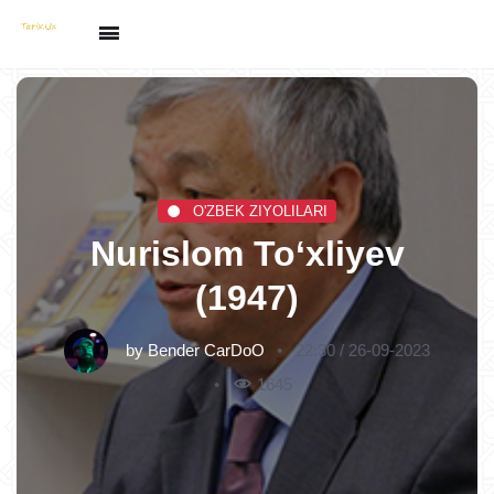
O'ZBEK ZIYOLILARI
Nurislom To‘xliyev
(1947)
by
Bender CarDoO
22:30 / 26-09-2023
1645