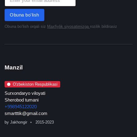
Obuna bo'lish
Obuna boʻlish orqali siz
Maxfiylik siyosatimizga
rozilik bildirasiz
Manzil
O'zbekiston Respublikasi
Surxondaryo viloyati
Sherobod tumani
+998945122020
smartttik@gmail.com
by
Jakhongir
2015-2023