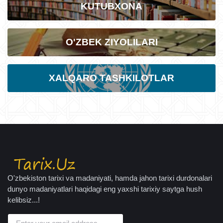
KUTUBXONA
O'ZBEK ZIYOLILARI
XALQARO TASHKILOTLAR
O'zbekiston tarixi va madaniyati, hamda jahon tarixi durdonalari
dunyo madaniyatlari haqidagi eng yaxshi tarixiy saytga hush
kelibsiz...!