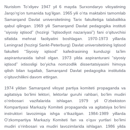
Nurislom To‘xliyev 1947 yil 6 mayda Surxondaryo viloyatining
Jarqo‘rg‘on tumanida tug‘ilgan. 1965 yili o‘rta maktabni tamomlab
Samarqand Davlat universitetining Tarix fakultetiga talabalikka
qabul qilingan. 1969 yili Samarqand Davlat pedagogika instituti
“siyosiy iqtisod” (hozirgi “Iqtisodiyot nazariyasi”) fani o‘qituvchisi
sifatida mehnat faoliyatini boshlagan. 1970-1973 yillarda
Leningrad (hozirgi Sankt-Peterburg) Davlat universitetining Iqtisod
fakulteti “Siyosiy iqtisod” kafedrasining kunduzgi ta’lim
aspiranturasida tahsil olgan. 1973 yilda aspiranturani “siyosiy
iqtisod” ixtisosligi bo‘yicha nomzodlik dissertatsiyasini himoya
qilish bilan tugallab, Samarqand Davlat pedagogika institutida
o‘qituvchilikni davom ettirgan.
1974 yildan Samarqand viloyat partiya komiteti propaganda va
agitatsiya bo‘limi lektori, lektorlar guruhi rahbari, bo‘lim mudiri
o‘rinbosari vazifalarida ishlagan. 1979 yil O‘zbekiston
Kompartiyasi Markaziy Komiteti propaganda va agitatsiya bo‘limi
instruktori lavozimiga ishga o‘tkazilgan. 1984-1989 yillarda
O‘zkompartiya Markaziy Komiteti fan va o‘quv yurtlari bo‘limi
mudiri o‘rinbosari va mudiri lavozimlarida ishlagan. 1986 yilda