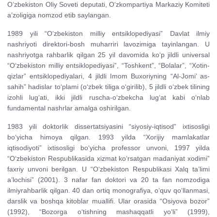
O‘zbekiston Oliy Soveti deputati, O‘zkompartiya Markaziy Komiteti
a’zoligiga nomzod etib saylangan.
1989 yili “O‘zbekiston milliy entsiklopediyasi” Davlat ilmiy
nashriyoti direktori-bosh muharriri lavozimiga tayinlangan. U
nashriyotga rahbarlik qilgan 25 yil davomida ko‘p jildli universal
“O‘zbekiston milliy entsiklopediyasi”, “Toshkent”, “Bolalar”, “Xotin-
qizlar” entsiklopediyalari, 4 jildli Imom Buxoriyning “Al-Jomi’ as-
sahih” hadislar to‘plami (o‘zbek tiliga o‘girilib), 5 jildli o‘zbek tilining
izohli lug‘ati, ikki jildli ruscha-o‘zbekcha lug‘at kabi o‘nlab
fundamental nashrlar amalga oshirilgan.
1983 yili doktorlik dissertatsiyasini “siyosiy-iqtisod” ixtisosligi
bo‘yicha himoya qilgan. 1993 yilda “Xorijiy mamlakatlar
iqtisodiyoti” ixtisosligi bo‘yicha professor unvoni, 1997 yilda
“O‘zbekiston Respublikasida xizmat ko‘rsatgan madaniyat xodimi”
faxriy unvoni berilgan. U “O‘zbekiston Respublikasi Xalq ta’limi
a’lochisi” (2001). 3 nafar fan doktori va 20 ta fan nomzodiga
ilmiyrahbarlik qilgan. 40 dan ortiq monografiya, o‘quv qo‘llanmasi,
darslik va boshqa kitoblar muallifi. Ular orasida “Osiyova bozor”
(1992), “Bozorga o‘tishning mashaqqatli yo‘li” (1999),