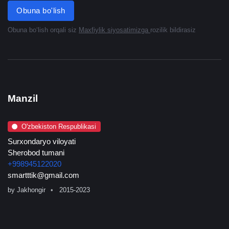
Obuna bo'lish
Obuna boʻlish orqali siz
Maxfiylik siyosatimizga
rozilik bildirasiz
Manzil
O'zbekiston Respublikasi
Surxondaryo viloyati
Sherobod tumani
+998945122020
smartttik@gmail.com
by
Jakhongir
2015-2023