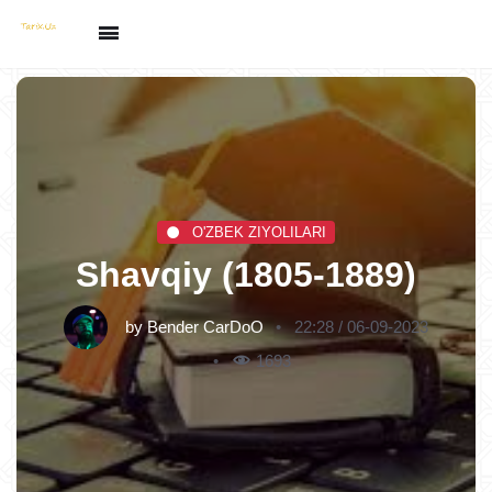
O'ZBEK ZIYOLILARI
Shavqiy (1805-1889)
by
Bender CarDoO
22:28 / 06-09-2023
1693