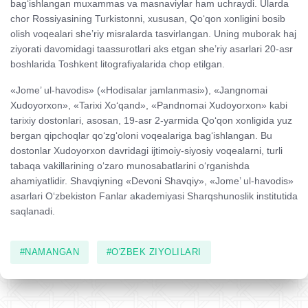
bag‘ishlangan muxammas va masnaviylar ham uchraydi. Ularda
chor Rossiyasining Turkistonni, xususan, Qo‘qon xonligini bosib
olish voqealari she’riy misralarda tasvirlangan. Uning muborak haj
ziyorati davomidagi taassurotlari aks etgan she’riy asarlari 20-asr
boshlarida Toshkent litografiyalarida chop etilgan.
«Jome’ ul-havodis» («Hodisalar jamlanmasi»), «Jangnomai
Xudoyorxon», «Tarixi Xo‘qand», «Pandnomai Xudoyorxon» kabi
tarixiy dostonlari, asosan, 19-asr 2-yarmida Qo‘qon xonligida yuz
bergan qipchoqlar qo‘zg‘oloni voqealariga bag‘ishlangan. Bu
dostonlar Xudoyorxon davridagi ijtimoiy-siyosiy voqealarni, turli
tabaqa vakillarining o‘zaro munosabatlarini o‘rganishda
ahamiyatlidir. Shavqiyning «Devoni Shavqiy», «Jome’ ul-havodis»
asarlari O‘zbekiston Fanlar akademiyasi Sharqshunoslik institutida
saqlanadi.
#NAMANGAN
#O'ZBEK ZIYOLILARI