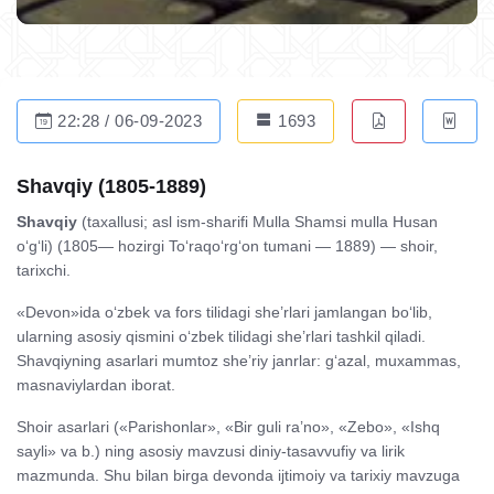
22:28 / 06-09-2023
1693
Shavqiy (1805-1889)
Shavqiy
(taxallusi; asl ism-sharifi Mulla Shamsi mulla Husan
o‘g‘li) (1805— hozirgi To‘raqo‘rg‘on tumani — 1889) — shoir,
tarixchi.
«Devon»ida o‘zbek va fors tilidagi she’rlari jamlangan bo‘lib,
ularning asosiy qismini o‘zbek tilidagi she’rlari tashkil qiladi.
Shavqiyning asarlari mumtoz she’riy janrlar: g‘azal, muxammas,
masnaviylardan iborat.
Shoir asarlari («Parishonlar», «Bir guli ra’no», «Zebo», «Ishq
sayli» va b.) ning asosiy mavzusi diniy-tasavvufiy va lirik
mazmunda. Shu bilan birga devonda ijtimoiy va tarixiy mavzuga